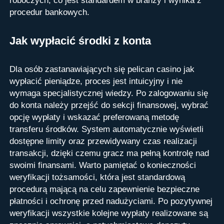
roboczych, co jest standardem w branży i wynika z
procedur bankowych.
Jak wypłacić środki z konta
Dla osób zastanawiających się pelican casino jak
wypłacić pieniądze, proces jest intuicyjny i nie
wymaga specjalistycznej wiedzy. Po zalogowaniu się
do konta należy przejść do sekcji finansowej, wybrać
opcję wypłaty i wskazać preferowaną metodę
transferu środków. System automatycznie wyświetli
dostępne limity oraz przewidywany czas realizacji
transakcji, dzięki czemu gracz ma pełną kontrolę nad
swoimi finansami. Warto pamiętać o konieczności
weryfikacji tożsamości, która jest standardową
procedurą mającą na celu zapewnienie bezpieczne
płatności i ochronę przed nadużyciami. Po pozytywnej
weryfikacji wszystkie kolejne wypłaty realizowane są