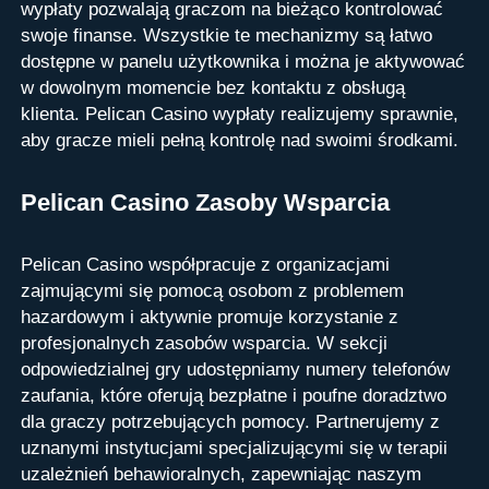
wypłaty pozwalają graczom na bieżąco kontrolować
swoje finanse. Wszystkie te mechanizmy są łatwo
dostępne w panelu użytkownika i można je aktywować
w dowolnym momencie bez kontaktu z obsługą
klienta. Pelican Casino wypłaty realizujemy sprawnie,
aby gracze mieli pełną kontrolę nad swoimi środkami.
Pelican Casino Zasoby Wsparcia
Pelican Casino współpracuje z organizacjami
zajmującymi się pomocą osobom z problemem
hazardowym i aktywnie promuje korzystanie z
profesjonalnych zasobów wsparcia. W sekcji
odpowiedzialnej gry udostępniamy numery telefonów
zaufania, które oferują bezpłatne i poufne doradztwo
dla graczy potrzebujących pomocy. Partnerujemy z
uznanymi instytucjami specjalizującymi się w terapii
uzależnień behawioralnych, zapewniając naszym