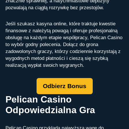
znacznie sprawniej, a natychmiastowe depozyty
pozwalają na ciągłą rozrywkę bez przestojów.
Jeśli szukasz kasyna online, które traktuje kwestie
finansowe z należytą powagą i oferuje profesjonalną
obsługę na każdym etapie współpracy, Pelican Casino
to wybór godny polecenia. Dołącz do grona
zadowolonych graczy, którzy codziennie korzystają z
wygodnych metod płatności i cieszą się szybką
realizacją wypłat swoich wygranych.
Odbierz Bonus
Pelican Casino
Odpowiedzialna Gra
Pelican Casino przykłada najwyższą wagę do