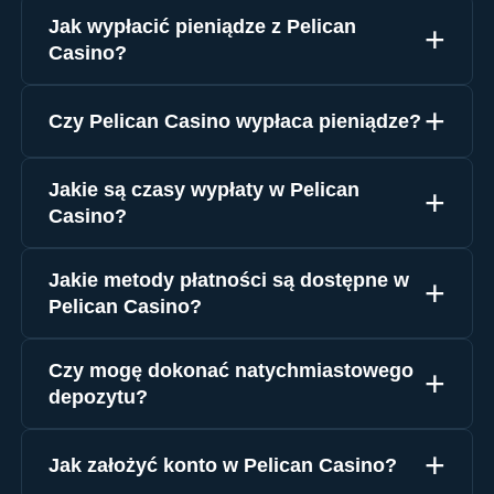
Jak wypłacić pieniądze z Pelican
Casino?
Czy Pelican Casino wypłaca pieniądze?
Jakie są czasy wypłaty w Pelican
Casino?
Jakie metody płatności są dostępne w
Pelican Casino?
Czy mogę dokonać natychmiastowego
depozytu?
Jak założyć konto w Pelican Casino?