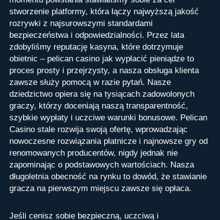
stworzenie platformy, która łączy najwyższą jakość
rozrywki z najsurowszymi standardami
bezpieczeństwa i odpowiedzialności. Przez lata
zdobyliśmy reputację kasyna, które dotrzymuje
obietnic – pelican casino jak wypłacić pieniądze to
proces prosty i przejrzysty, a nasza obsługa klienta
zawsze służy pomocą w razie pytań. Nasze
dziedzictwo opiera się na tysiącach zadowolonych
graczy, którzy doceniają naszą transparentność,
szybkie wypłaty i uczciwe warunki bonusowe. Pelican
Casino stale rozwija swoją ofertę, wprowadzając
nowoczesne rozwiązania płatnicze i najnowsze gry od
renomowanych producentów, nigdy jednak nie
zapominając o podstawowych wartościach. Nasza
długoletnia obecność na rynku to dowód, że stawianie
gracza na pierwszym miejscu zawsze się opłaca.
Jeśli cenisz sobie bezpieczną, uczciwą i